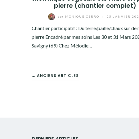
pierre (chantier complet)
par
MONIQUE CERRO
/
25 JANVIER 20
Chantier participatif : Du terre/paille/chaux sur de
pierre Encadré par mes soins Les 30 et 31 Mars 20
Savigny (69) Chez Mélodie…
NAVIGATION
← ANCIENS ARTICLES
DES
ARTICLES
DERNIERS ARTICLES