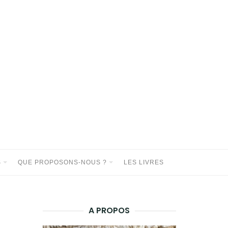
S
QUE PROPOSONS-NOUS ?
LES LIVRES
A PROPOS