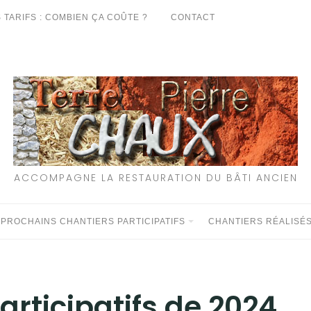
 TARIFS : COMBIEN ÇA COÛTE ?
CONTACT
ACCOMPAGNE LA RESTAURATION DU BÂTI ANCIEN
 PROCHAINS CHANTIERS PARTICIPATIFS
CHANTIERS RÉALISÉ
articipatifs de 2024