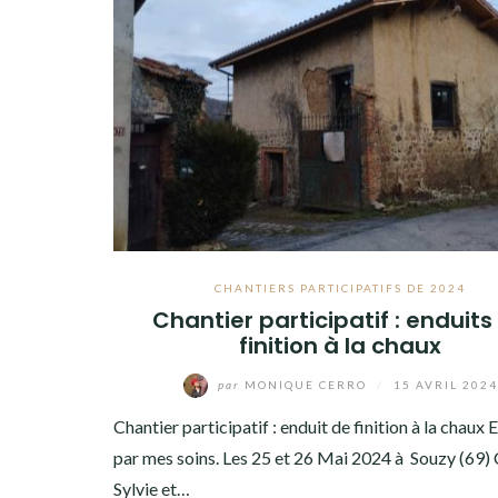
CHANTIERS PARTICIPATIFS DE 2024
Chantier participatif : enduits
finition à la chaux
par
MONIQUE CERRO
/
15 AVRIL 2024
Chantier participatif : enduit de finition à la chaux
par mes soins. Les 25 et 26 Mai 2024 à Souzy (69)
Sylvie et…