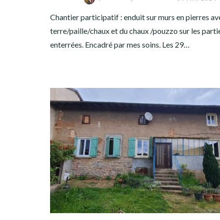
Chantier participatif : enduit sur murs en pierres a
QUE PROPOSONS-NOUS ?
terre/paille/chaux et du chaux /pouzzo sur les parti
enterrées. Encadré par mes soins. Les 29…
LES LIVRES