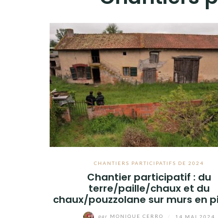
EN 2016
EN 2017
EN 2018
EN 2019
EN 2020
EN 2021
EN 2022
EN 2023
CHANTIERS PARTICIPATIFS DE 2024
Chantier participatif : du
EN 2024
terre/paille/chaux et du
EN 2025
chaux/pouzzolane sur murs en p
CHANTIERS RÉALISÉS
par
MONIQUE CERRO
/
14 MAI 2024