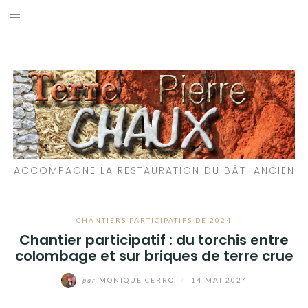
Aller
au
LES MATÉRIAUX QUE NOUS UTILISONS
contenu
LES PROCHAINS CHANTIERS
PARTICIPATIFS
CHANTIERS RÉALISÉS
ACCOMPAGNE LA RESTAURATION DU BÂTI ANCIEN
QUE PROPOSONS-NOUS ?
LES LIVRES
CHANTIERS PARTICIPATIFS DE 2024
Chantier participatif : du torchis entre
colombage et sur briques de terre crue
par
MONIQUE CERRO
/
14 MAI 2024