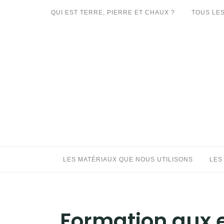
Aller
QUI EST TERRE, PIERRE ET CHAUX ?
TOUS LES
au
LES MATÉRIAUX QUE NOUS UTILISONS
contenu
LES PROCHAINS CHANTIERS
PARTICIPATIFS
CHANTIERS RÉALISÉS
QUE PROPOSONS-NOUS ?
LES LIVRES
LES MATÉRIAUX QUE NOUS UTILISONS
LES
Formation aux e