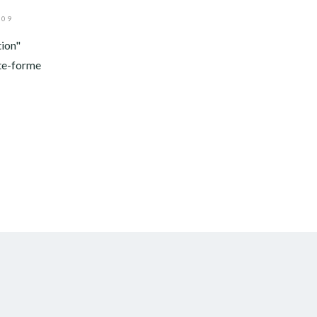
009
tion"
ate-forme