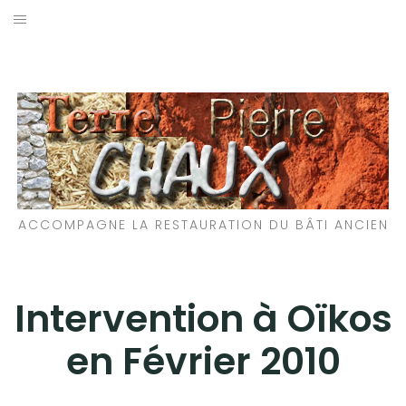
Aller
au
LES MATÉRIAUX QUE NOUS UTILISONS
contenu
LES PROCHAINS CHANTIERS
PARTICIPATIFS
CHANTIERS RÉALISÉS
ACCOMPAGNE LA RESTAURATION DU BÂTI ANCIEN
QUE PROPOSONS-NOUS ?
LES LIVRES
Intervention à Oïkos
en Février 2010