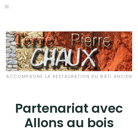
Aller
au
LES MATÉRIAUX QUE NOUS UTILISONS
contenu
LES PROCHAINS CHANTIERS
PARTICIPATIFS
CHANTIERS RÉALISÉS
ACCOMPAGNE LA RESTAURATION DU BÂTI ANCIEN
QUE PROPOSONS-NOUS ?
LES LIVRES
Partenariat avec
Allons au bois