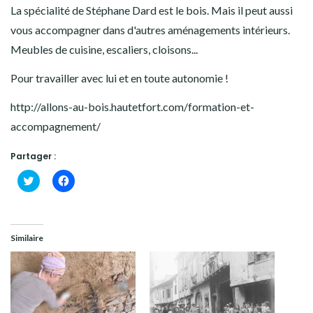
La spécialité de Stéphane Dard est le bois. Mais il peut aussi
vous accompagner dans d'autres aménagements intérieurs.
Meubles de cuisine, escaliers, cloisons...
Pour travailler avec lui et en toute autonomie !
http://allons-au-bois.hautetfort.com/formation-et-
accompagnement/
Partager :
Cliquez
Cliquez
pour
pour
partager
partager
sur
sur
Twitter(ouvre
Facebook(ouvre
dans
dans
une
une
Similaire
nouvelle
nouvelle
fenêtre)
fenêtre)