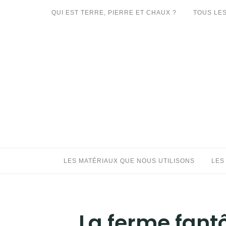
Aller
QUI EST TERRE, PIERRE ET CHAUX ?
TOUS LES
au
LES MATÉRIAUX QUE NOUS UTILISONS
contenu
LES PROCHAINS CHANTIERS
PARTICIPATIFS
CHANTIERS RÉALISÉS
QUE PROPOSONS-NOUS ?
LES LIVRES
LES MATÉRIAUX QUE NOUS UTILISONS
LES
La ferme fant