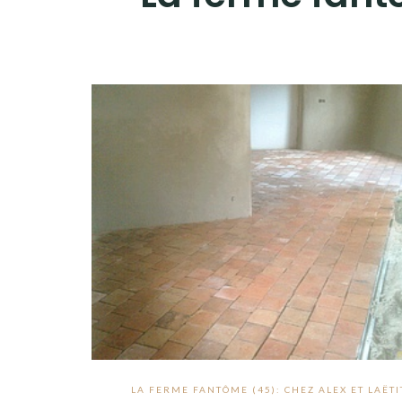
LA FERME FANTÔME (45): CHEZ ALEX ET LAËTI