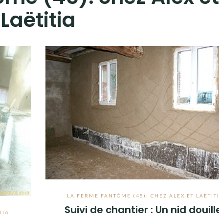
Laëtitia
LA FERME FANTÔME (45): CHEZ ALEX ET LAËTIT
Suivi de chantier : Un nid douill
TIA