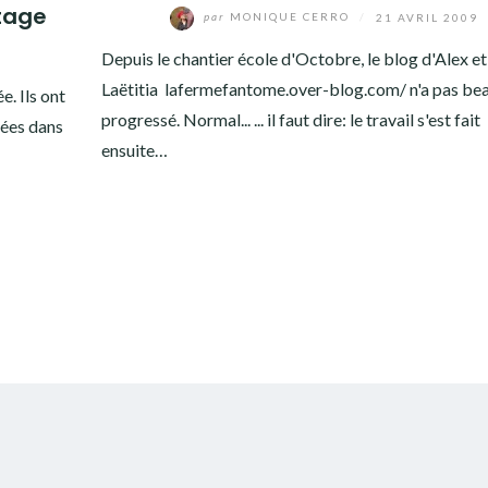
étage
par
MONIQUE CERRO
/
21 AVRIL 2009
Depuis le chantier école d'Octobre, le blog d'Alex et
Laëtitia lafermefantome.over-blog.com/ n'a pas b
e. Ils ont
progressé. Normal... ... il faut dire: le travail s'est fait
rées dans
ensuite…