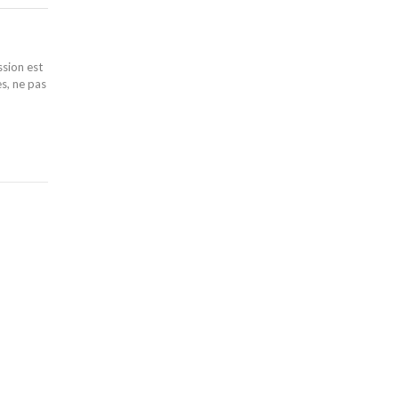
ssion est
es, ne pas