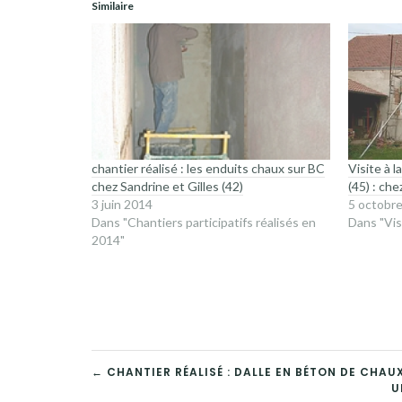
une
une
Similaire
nouvelle
nouvelle
fenêtre)
fenêtre)
chantier réalisé : les enduits chaux sur BC
Visite à 
chez Sandrine et Gilles (42)
(45) : che
3 juin 2014
5 octobr
Dans "Chantiers participatifs réalisés en
Dans "Vis
2014"
NAVIGATION
← CHANTIER RÉALISÉ : DALLE EN BÉTON DE CHA
U