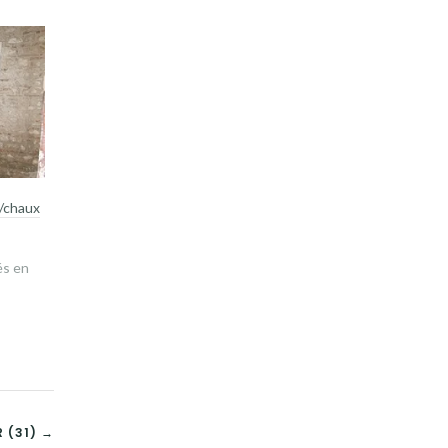
e/chaux
és en
 (31) →