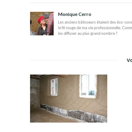
DE
L’ARTICLE
Monique Cerro
Les anciens bâtisseurs étaient des éco-const
le fil rouge de ma vie professionnelle. Comm
les diffuser au plus grand nombre ?
Vo