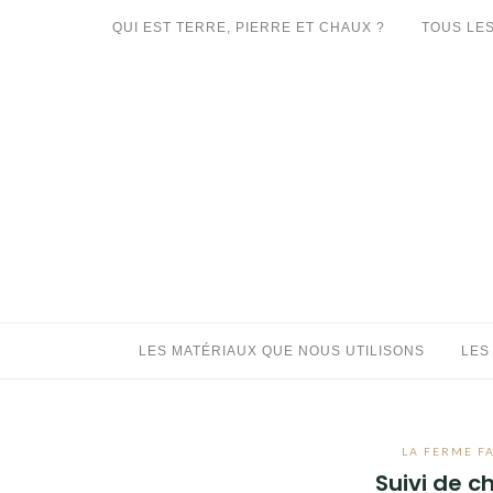
Aller
QUI EST TERRE, PIERRE ET CHAUX ?
TOUS LES
au
LES MATÉRIAUX QUE NOUS UTILISONS
contenu
LES PROCHAINS CHANTIERS
PARTICIPATIFS
CHANTIERS RÉALISÉS
QUE PROPOSONS-NOUS ?
LES LIVRES
LES MATÉRIAUX QUE NOUS UTILISONS
LES
LA FERME FA
Suivi de ch