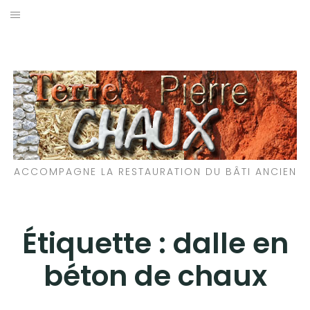
Aller
au
LES MATÉRIAUX QUE NOUS UTILISONS
contenu
LES PROCHAINS CHANTIERS
PARTICIPATIFS
CHANTIERS RÉALISÉS
ACCOMPAGNE LA RESTAURATION DU BÂTI ANCIEN
QUE PROPOSONS-NOUS ?
LES LIVRES
Étiquette :
dalle en
béton de chaux