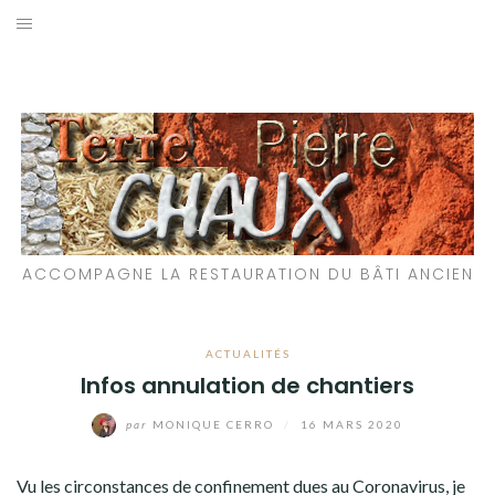
Aller
au
LES MATÉRIAUX QUE NOUS UTILISONS
contenu
LES PROCHAINS CHANTIERS
PARTICIPATIFS
CHANTIERS RÉALISÉS
ACCOMPAGNE LA RESTAURATION DU BÂTI ANCIEN
QUE PROPOSONS-NOUS ?
LES LIVRES
ACTUALITÉS
Infos annulation de chantiers
par
MONIQUE CERRO
/
16 MARS 2020
Vu les circonstances de confinement dues au Coronavirus, je