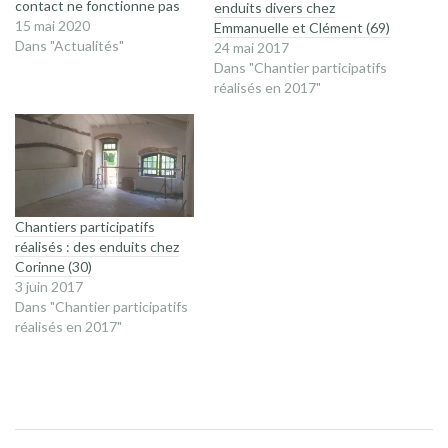
contact ne fonctionne pas
enduits divers chez
bien, utilisez plutôt mon mail.
15 mai 2020
Emmanuelle et Clément (69)
Si je ne réponds pas à votre
Dans "Actualités"
24 mai 2017
demande, n'hésitez pas à me
Dans "Chantier participatifs
joindre par téléphone !!
réalisés en 2017"
Chantiers participatifs
réalisés : des enduits chez
Corinne (30)
3 juin 2017
Dans "Chantier participatifs
réalisés en 2017"