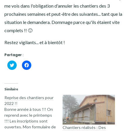
me vois dans l'obligation d'annuler les chantiers des 3
prochaines semaines et peut-être des suivantes... tant que la
situation le demandera. Dommage parce qu'ils étaient vite
complets !! 🙂
Restez vigilants... et à bientôt !
Partager :
Cliquez
Cliquez
pour
pour
partager
partager
sur
sur
Twitter(ouvre
Facebook(ouvre
dans
dans
une
une
Similaire
nouvelle
nouvelle
fenêtre)
fenêtre)
Reprise des chantiers pour
2022 !!
Bonne année à tous !!! On
reprend avec le printemps
!!! Les inscriptions sont
ouvertes. Mon formulaire de
Chantiers réalisés : Des