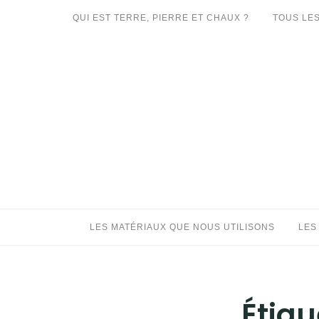
Aller
QUI EST TERRE, PIERRE ET CHAUX ?
TOUS LES
au
LES MATÉRIAUX QUE NOUS UTILISONS
contenu
LES PROCHAINS CHANTIERS
PARTICIPATIFS
CHANTIERS RÉALISÉS
QUE PROPOSONS-NOUS ?
LES LIVRES
LES MATÉRIAUX QUE NOUS UTILISONS
LES
Étiqu