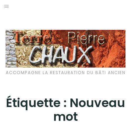
Aller
au
LES MATÉRIAUX QUE NOUS UTILISONS
contenu
LES PROCHAINS CHANTIERS
PARTICIPATIFS
CHANTIERS RÉALISÉS
ACCOMPAGNE LA RESTAURATION DU BÂTI ANCIEN
QUE PROPOSONS-NOUS ?
LES LIVRES
Étiquette :
Nouveau
mot