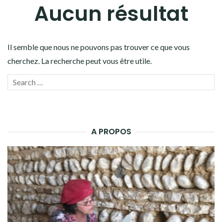
Aucun résultat
Il semble que nous ne pouvons pas trouver ce que vous
cherchez. La recherche peut vous être utile.
Recherche
LANC
pour :
LA
RECH
A PROPOS