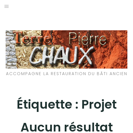
Aller
au
LES MATÉRIAUX QUE NOUS UTILISONS
contenu
LES PROCHAINS CHANTIERS
PARTICIPATIFS
CHANTIERS RÉALISÉS
ACCOMPAGNE LA RESTAURATION DU BÂTI ANCIEN
QUE PROPOSONS-NOUS ?
LES LIVRES
Étiquette :
Projet
Aucun résultat