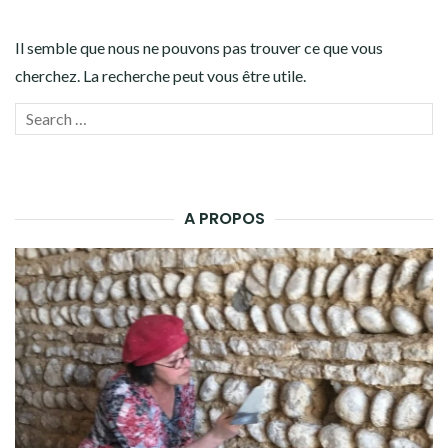
Il semble que nous ne pouvons pas trouver ce que vous
cherchez. La recherche peut vous être utile.
Recherche
LANC
pour :
LA
RECH
A PROPOS