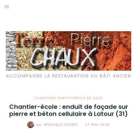
Aller
au
LES MATÉRIAUX QUE NOUS UTILISONS
contenu
LES PROCHAINS CHANTIERS
PARTICIPATIFS
CHANTIERS RÉALISÉS
ACCOMPAGNE LA RESTAURATION DU BÂTI ANCIEN
QUE PROPOSONS-NOUS ?
LES LIVRES
CHANTIERS PARTICIPATIFS DE 2010
Chantier-école : enduit de façade sur
pierre et béton cellulaire à Latour (31)
par
MONIQUE CERRO
/
17 MAI 2010