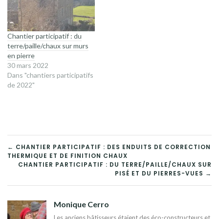
Chantier participatif : du
terre/paille/chaux sur murs
en pierre
30 mars 2022
Dans "chantiers participatifs
de 2022"
NAVIGATION
← CHANTIER PARTICIPATIF : DES ENDUITS DE CORRECTION
THERMIQUE ET DE FINITION CHAUX
DE
CHANTIER PARTICIPATIF : DU TERRE/PAILLE/CHAUX SUR
PISÉ ET DU PIERRES-VUES →
L’ARTICLE
Monique Cerro
Les anciens bâtisseurs étaient des éco-constructeurs et