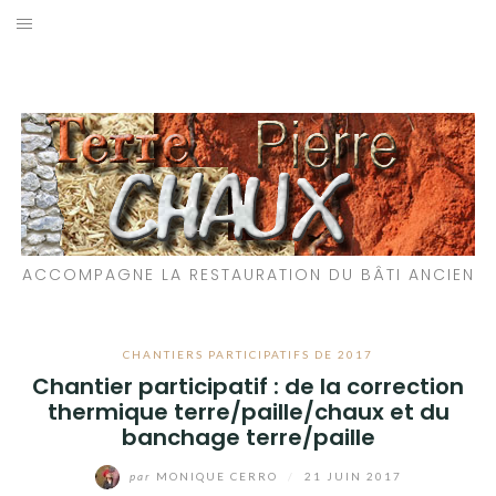
Aller
au
LES MATÉRIAUX QUE NOUS UTILISONS
contenu
LES PROCHAINS CHANTIERS
PARTICIPATIFS
CHANTIERS RÉALISÉS
ACCOMPAGNE LA RESTAURATION DU BÂTI ANCIEN
QUE PROPOSONS-NOUS ?
LES LIVRES
CHANTIERS PARTICIPATIFS DE 2017
Chantier participatif : de la correction
thermique terre/paille/chaux et du
banchage terre/paille
par
MONIQUE CERRO
/
21 JUIN 2017