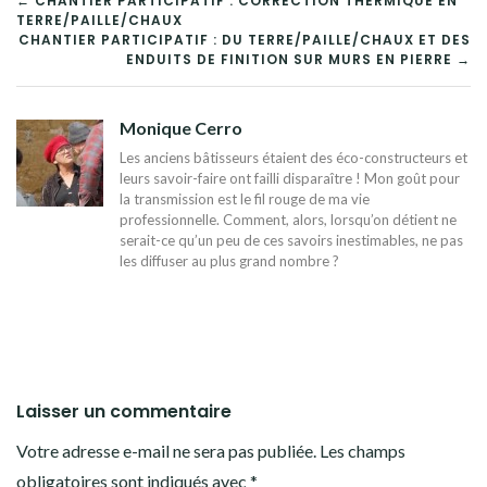
NAVIGATION
← CHANTIER PARTICIPATIF : CORRECTION THERMIQUE EN
TERRE/PAILLE/CHAUX
DE
CHANTIER PARTICIPATIF : DU TERRE/PAILLE/CHAUX ET DES
ENDUITS DE FINITION SUR MURS EN PIERRE →
L’ARTICLE
Monique Cerro
Les anciens bâtisseurs étaient des éco-constructeurs et
leurs savoir-faire ont failli disparaître ! Mon goût pour
la transmission est le fil rouge de ma vie
professionnelle. Comment, alors, lorsqu’on détient ne
serait-ce qu’un peu de ces savoirs inestimables, ne pas
les diffuser au plus grand nombre ?
Laisser un commentaire
Votre adresse e-mail ne sera pas publiée.
Les champs
obligatoires sont indiqués avec
*