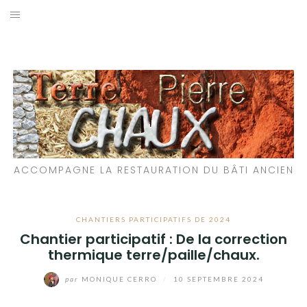
Aller
au
LES MATÉRIAUX QUE NOUS UTILISONS
contenu
LES PROCHAINS CHANTIERS
PARTICIPATIFS
CHANTIERS RÉALISÉS
ACCOMPAGNE LA RESTAURATION DU BÂTI ANCIEN
QUE PROPOSONS-NOUS ?
LES LIVRES
CHANTIERS PARTICIPATIFS DE 2024
Chantier participatif : De la correction
thermique terre/paille/chaux.
par
MONIQUE CERRO
/
10 SEPTEMBRE 2024