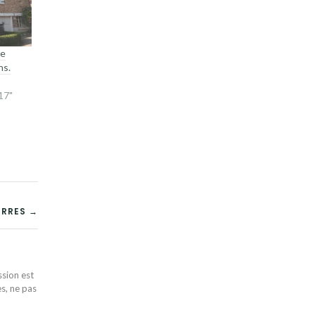
de
ns.
17"
ERRES →
ssion est
es, ne pas