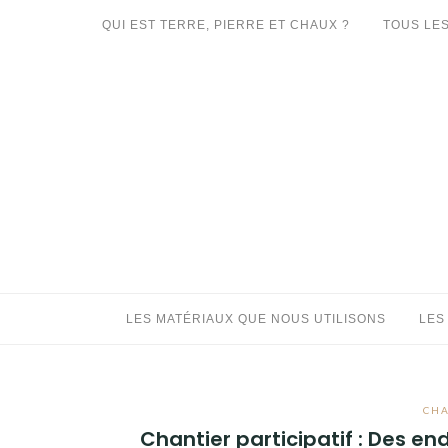
Aller
QUI EST TERRE, PIERRE ET CHAUX ?
TOUS LES
au
LES MATÉRIAUX QUE NOUS UTILISONS
contenu
LES PROCHAINS CHANTIERS
PARTICIPATIFS
CHANTIERS RÉALISÉS
QUE PROPOSONS-NOUS ?
LES LIVRES
LES MATÉRIAUX QUE NOUS UTILISONS
LES
CHA
Chantier participatif : Des en