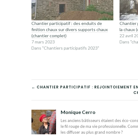
Chantier participatif : des enduits de
Chantier p
finition chaux sur divers supports chaux
la chaux 
(chantier complet)
22 avril 
7 mars 2023
Dans "cha
Dans "Chantiers participatifs 2023"
NAVIGATION
← CHANTIER PARTICIPATIF : REJOINTOIEMENT E
C
DE
L’ARTICLE
Monique Cerro
Les anciens bâtisseurs étaient des éco-const
le fil rouge de ma vie professionnelle. Comm
les diffuser au plus grand nombre ?