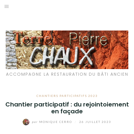
Aller
au
LES MATÉRIAUX QUE NOUS UTILISONS
contenu
LES PROCHAINS CHANTIERS
PARTICIPATIFS
CHANTIERS RÉALISÉS
ACCOMPAGNE LA RESTAURATION DU BÂTI ANCIEN
QUE PROPOSONS-NOUS ?
LES LIVRES
CHANTIERS PARTICIPATIFS 2023
Chantier participatif : du rejointoiement
en façade
par
MONIQUE CERRO
/
26 JUILLET 2023