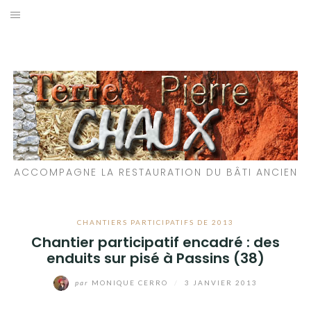
Aller
au
LES MATÉRIAUX QUE NOUS UTILISONS
contenu
LES PROCHAINS CHANTIERS
PARTICIPATIFS
CHANTIERS RÉALISÉS
ACCOMPAGNE LA RESTAURATION DU BÂTI ANCIEN
QUE PROPOSONS-NOUS ?
LES LIVRES
CHANTIERS PARTICIPATIFS DE 2013
Chantier participatif encadré : des
enduits sur pisé à Passins (38)
par
MONIQUE CERRO
/
3 JANVIER 2013