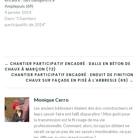
Amplepuis (69)
4 janvier 2014
Dans "Chantiers
participatifs de 2014"
NAVIGATION
← CHANTIER PARTICIPATIF ENCADRÉ : DALLE EN BÉTON DE
CHAUX À MARÇON (72)
DE
CHANTIER PARTICIPATIF ENCADRÉ : ENDUIT DE FINITION
CHAUX SUR FAÇADE EN PISÉ À L'ARBRESLE (69) →
L’ARTICLE
Monique Cerro
Les anciens bâtisseurs étaient des éco-constructeurs et
leurs savoir-faire ont failli disparaître ! Mon goût pour
la transmission est le fil rouge de ma vie
professionnelle. Comment, alors, lorsqu’on détient ne
serait-ce qu’un peu de ces savoirs inestimables, ne pas
les diffuser au plus grand nombre ?