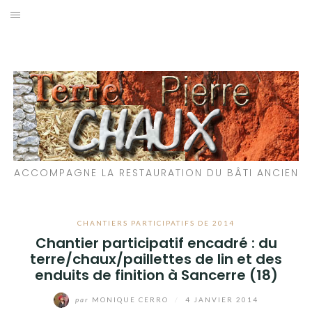
Aller
au
LES MATÉRIAUX QUE NOUS UTILISONS
contenu
LES PROCHAINS CHANTIERS
PARTICIPATIFS
CHANTIERS RÉALISÉS
ACCOMPAGNE LA RESTAURATION DU BÂTI ANCIEN
QUE PROPOSONS-NOUS ?
LES LIVRES
CHANTIERS PARTICIPATIFS DE 2014
Chantier participatif encadré : du
terre/chaux/paillettes de lin et des
enduits de finition à Sancerre (18)
par
MONIQUE CERRO
/
4 JANVIER 2014