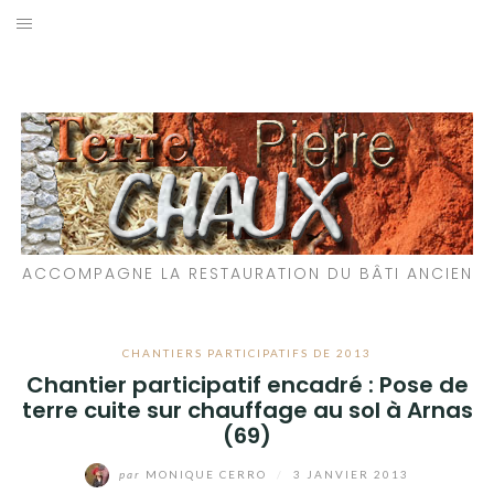
Aller
au
LES MATÉRIAUX QUE NOUS UTILISONS
contenu
LES PROCHAINS CHANTIERS
PARTICIPATIFS
CHANTIERS RÉALISÉS
ACCOMPAGNE LA RESTAURATION DU BÂTI ANCIEN
QUE PROPOSONS-NOUS ?
LES LIVRES
CHANTIERS PARTICIPATIFS DE 2013
Chantier participatif encadré : Pose de
terre cuite sur chauffage au sol à Arnas
(69)
par
MONIQUE CERRO
/
3 JANVIER 2013