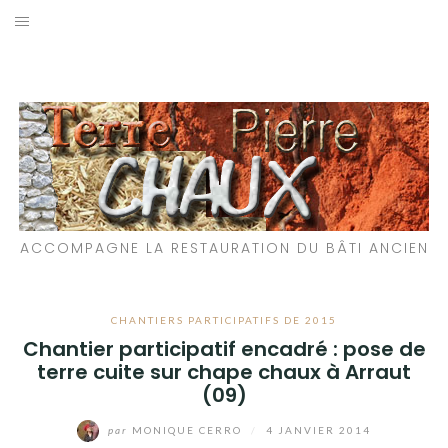
Aller
au
LES MATÉRIAUX QUE NOUS UTILISONS
contenu
LES PROCHAINS CHANTIERS
PARTICIPATIFS
CHANTIERS RÉALISÉS
ACCOMPAGNE LA RESTAURATION DU BÂTI ANCIEN
QUE PROPOSONS-NOUS ?
LES LIVRES
CHANTIERS PARTICIPATIFS DE 2015
Chantier participatif encadré : pose de
terre cuite sur chape chaux à Arraut
(09)
par
MONIQUE CERRO
/
4 JANVIER 2014