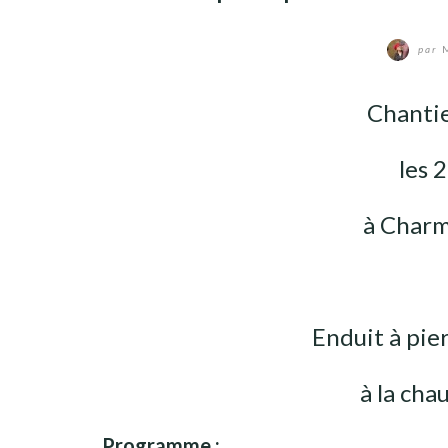
par
M
Chantie
les 
à Charm
Enduit à pie
à la cha
Programme :