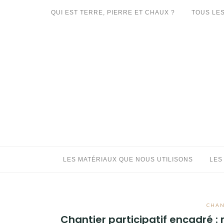
Aller
QUI EST TERRE, PIERRE ET CHAUX ?
TOUS LES
au
LES MATÉRIAUX QUE NOUS UTILISONS
contenu
LES PROCHAINS CHANTIERS
PARTICIPATIFS
CHANTIERS RÉALISÉS
QUE PROPOSONS-NOUS ?
LES LIVRES
LES MATÉRIAUX QUE NOUS UTILISONS
LES
CHAN
Chantier participatif encadré :