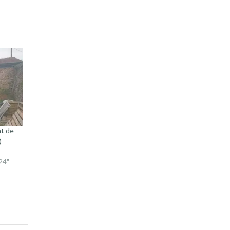
nt de
)
24"