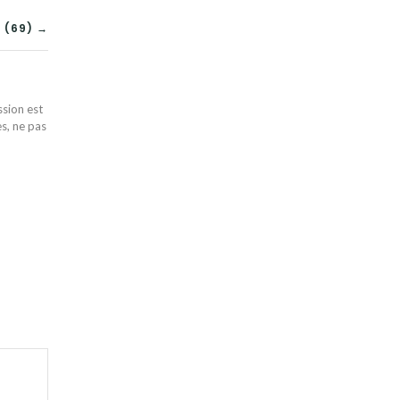
 (69) →
ssion est
es, ne pas