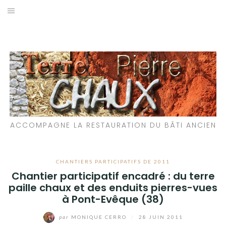
Aller
au
LES MATÉRIAUX QUE NOUS UTILISONS
contenu
LES PROCHAINS CHANTIERS
PARTICIPATIFS
CHANTIERS RÉALISÉS
ACCOMPAGNE LA RESTAURATION DU BÂTI ANCIEN
QUE PROPOSONS-NOUS ?
LES LIVRES
CHANTIERS PARTICIPATIFS DE 2011
Chantier participatif encadré : du terre
paille chaux et des enduits pierres-vues
à Pont-Evêque (38)
par
MONIQUE CERRO
/
28 JUIN 2011