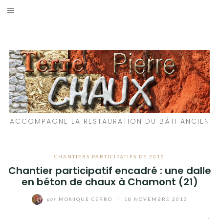
Aller
au
LES MATÉRIAUX QUE NOUS UTILISONS
contenu
LES PROCHAINS CHANTIERS
PARTICIPATIFS
CHANTIERS RÉALISÉS
ACCOMPAGNE LA RESTAURATION DU BÂTI ANCIEN
QUE PROPOSONS-NOUS ?
LES LIVRES
CHANTIERS PARTICIPATIFS DE 2015
Chantier participatif encadré : une dalle
en béton de chaux à Chamont (21)
par
MONIQUE CERRO
/
18 NOVEMBRE 2013