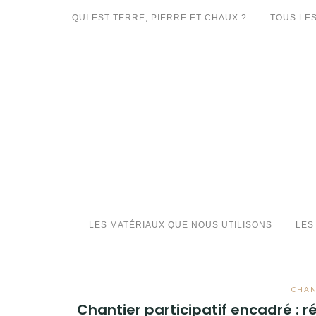
Aller
QUI EST TERRE, PIERRE ET CHAUX ?
TOUS LES
au
LES MATÉRIAUX QUE NOUS UTILISONS
contenu
LES PROCHAINS CHANTIERS
PARTICIPATIFS
CHANTIERS RÉALISÉS
QUE PROPOSONS-NOUS ?
LES LIVRES
LES MATÉRIAUX QUE NOUS UTILISONS
LES
CHAN
Chantier participatif encadré : 