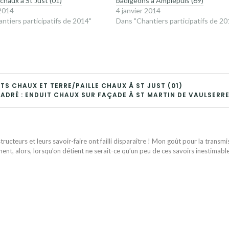
chaux à St Just (01)
badigeons à Amplepuis (69)
 2014
4 janvier 2014
ntiers participatifs de 2014"
Dans "Chantiers participatifs de 20
TS CHAUX ET TERRE/PAILLE CHAUX À ST JUST (01)
ADRÉ : ENDUIT CHAUX SUR FAÇADE À ST MARTIN DE VAULSERRE
ructeurs et leurs savoir-faire ont failli disparaître ! Mon goût pour la transmi
ent, alors, lorsqu’on détient ne serait-ce qu’un peu de ces savoirs inestimabl