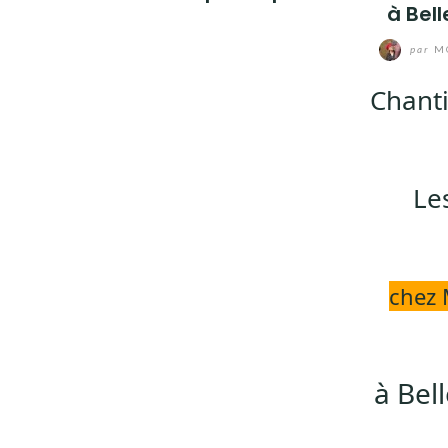
à Bel
par
MO
Chanti
Le
chez 
à Bel