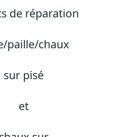
ts de réparation
e/paille/
chaux
sur pisé
et
chaux sur