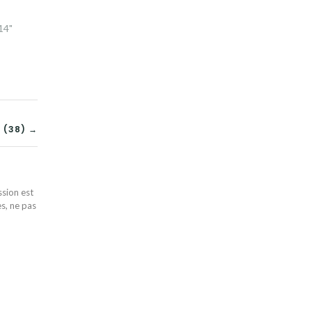
14"
 (38) →
ssion est
es, ne pas