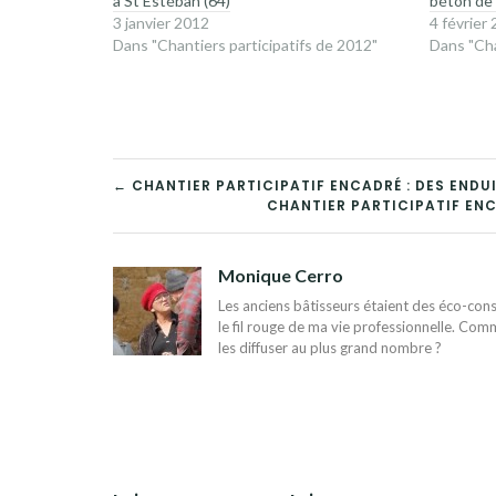
à St Estéban (64)
béton de 
3 janvier 2012
4 février
Dans "Chantiers participatifs de 2012"
Dans "Cha
NAVIGATION
← CHANTIER PARTICIPATIF ENCADRÉ : DES ENDUI
CHANTIER PARTICIPATIF ENC
DE
L’ARTICLE
Monique Cerro
Les anciens bâtisseurs étaient des éco-const
le fil rouge de ma vie professionnelle. Comm
les diffuser au plus grand nombre ?