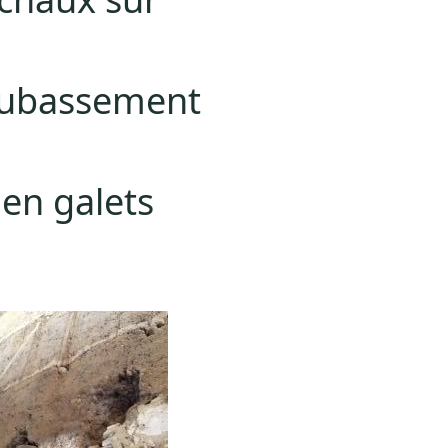
ubassem
ent
en galets