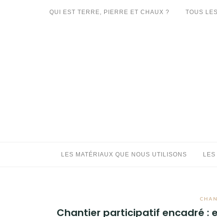
Aller
QUI EST TERRE, PIERRE ET CHAUX ?
TOUS LES
au
LES MATÉRIAUX QUE NOUS UTILISONS
contenu
LES PROCHAINS CHANTIERS
PARTICIPATIFS
CHANTIERS RÉALISÉS
QUE PROPOSONS-NOUS ?
LES LIVRES
LES MATÉRIAUX QUE NOUS UTILISONS
LES
CHAN
Chantier participatif encadré :