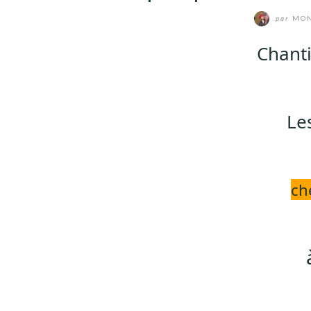
par
MON
Chanti
Le
ch