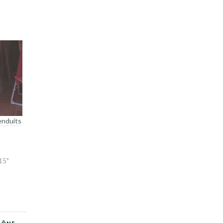
enduits
15"