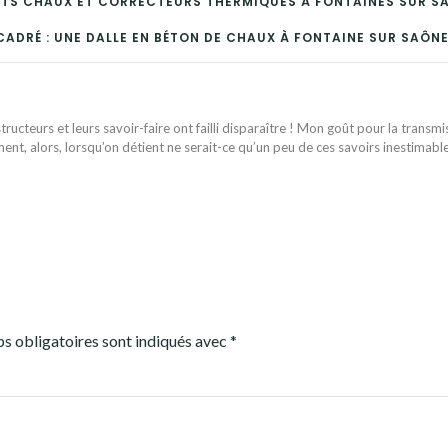
UITS CHAUX ET CORRECTEURS THERMIQUES À FONTAINES SUR S
ADRÉ : UNE DALLE EN BÉTON DE CHAUX À FONTAINE SUR SAÔNE
ructeurs et leurs savoir-faire ont failli disparaître ! Mon goût pour la transmi
ent, alors, lorsqu’on détient ne serait-ce qu’un peu de ces savoirs inestimabl
s obligatoires sont indiqués avec
*