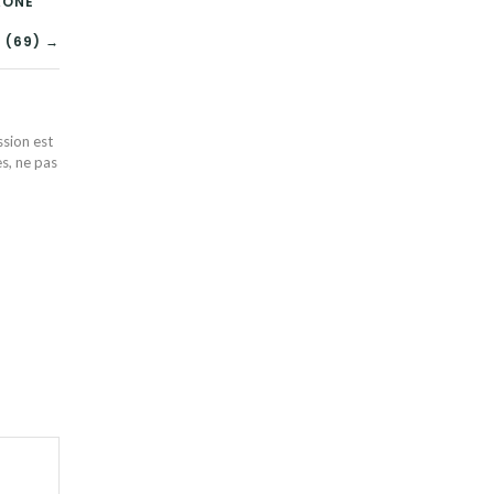
AÔNE
 (69) →
ssion est
es, ne pas