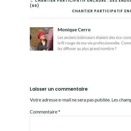
NAVIGATION
← CHANTIER PARTICIPATIF ENCADRÉ : DES END
(69)
DE
CHANTIER PARTICIPATIF ENC
L’ARTICLE
Monique Cerro
Les anciens bâtisseurs étaient des éco-const
le fil rouge de ma vie professionnelle. Comm
les diffuser au plus grand nombre ?
Laisser un commentaire
Votre adresse e-mail ne sera pas publiée.
Les champ
Commentaire
*