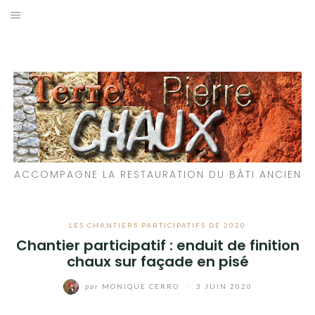
Aller
au
LES MATÉRIAUX QUE NOUS UTILISONS
contenu
LES PROCHAINS CHANTIERS
PARTICIPATIFS
CHANTIERS RÉALISÉS
ACCOMPAGNE LA RESTAURATION DU BÂTI ANCIEN
QUE PROPOSONS-NOUS ?
LES LIVRES
LES CHANTIERS PARTICIPATIFS DE 2020
Chantier participatif : enduit de finition
chaux sur façade en pisé
par
MONIQUE CERRO
/
3 JUIN 2020