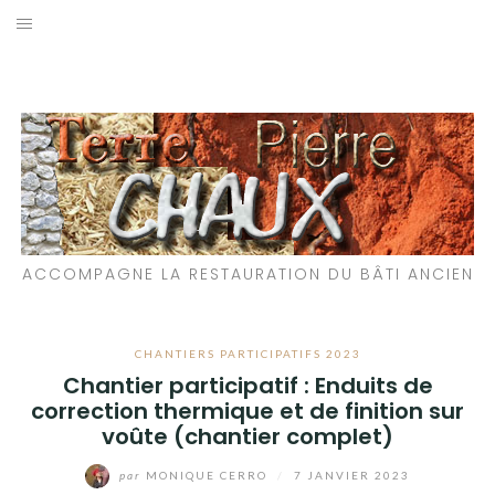
Aller
au
LES MATÉRIAUX QUE NOUS UTILISONS
contenu
LES PROCHAINS CHANTIERS
PARTICIPATIFS
CHANTIERS RÉALISÉS
ACCOMPAGNE LA RESTAURATION DU BÂTI ANCIEN
QUE PROPOSONS-NOUS ?
LES LIVRES
CHANTIERS PARTICIPATIFS 2023
Chantier participatif : Enduits de
correction thermique et de finition sur
voûte (chantier complet)
par
MONIQUE CERRO
/
7 JANVIER 2023