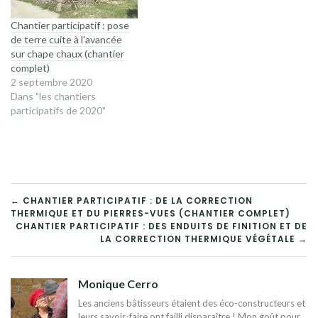
Chantier participatif : pose
de terre cuite à l'avancée
sur chape chaux (chantier
complet)
2 septembre 2020
Dans "les chantiers
participatifs de 2020"
NAVIGATION
← CHANTIER PARTICIPATIF : DE LA CORRECTION
THERMIQUE ET DU PIERRES-VUES (CHANTIER COMPLET)
DE
CHANTIER PARTICIPATIF : DES ENDUITS DE FINITION ET DE
LA CORRECTION THERMIQUE VÉGÉTALE →
L’ARTICLE
Monique Cerro
Les anciens bâtisseurs étaient des éco-constructeurs et
leurs savoir-faire ont failli disparaître ! Mon goût pour