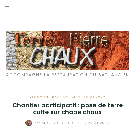
Aller
au
LES MATÉRIAUX QUE NOUS UTILISONS
contenu
LES PROCHAINS CHANTIERS
PARTICIPATIFS
CHANTIERS RÉALISÉS
ACCOMPAGNE LA RESTAURATION DU BÂTI ANCIEN
QUE PROPOSONS-NOUS ?
LES LIVRES
LES CHANTIERS PARTICIPATIFS DE 2019
Chantier participatif : pose de terre
cuite sur chape chaux
par
MONIQUE CERRO
/
12 AOÛT 2019