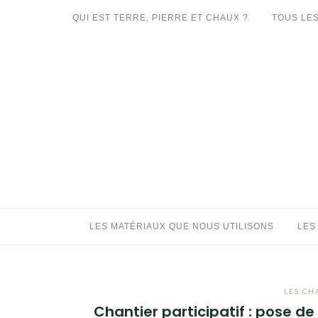
Aller
QUI EST TERRE, PIERRE ET CHAUX ?
TOUS LES
au
LES MATÉRIAUX QUE NOUS UTILISONS
contenu
LES PROCHAINS CHANTIERS
PARTICIPATIFS
CHANTIERS RÉALISÉS
QUE PROPOSONS-NOUS ?
LES LIVRES
LES MATÉRIAUX QUE NOUS UTILISONS
LES
LES CH
Chantier participatif : pose d