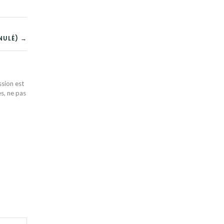
NULÉ) →
ssion est
es, ne pas