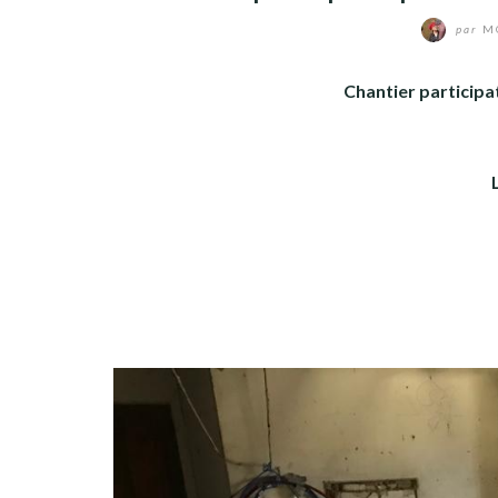
par
MO
Chantier participat