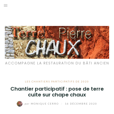
Aller
au
LES MATÉRIAUX QUE NOUS UTILISONS
contenu
LES PROCHAINS CHANTIERS
PARTICIPATIFS
CHANTIERS RÉALISÉS
ACCOMPAGNE LA RESTAURATION DU BÂTI ANCIEN
QUE PROPOSONS-NOUS ?
LES LIVRES
LES CHANTIERS PARTICIPATIFS DE 2020
Chantier participatif : pose de terre
cuite sur chape chaux
par
MONIQUE CERRO
/
16 DÉCEMBRE 2020