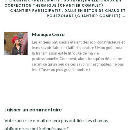
NAVIGATION
← CHANTIER PARTICIPATIF : DU TERRE/PAILLE/CHAUX EN
CORRECTION THERMIQUE (CHANTIER COMPLET)
DE
CHANTIER PARTICIPATIF : DALLE EN BÉTON DE CHAUX ET
POUZZOLANE (CHANTIER COMPLET) →
L’ARTICLE
Monique Cerro
Les anciens bâtisseurs étaient des éco-constructeurs et
leurs savoir-faire ont failli disparaître ! Mon goût pour
la transmission est le fil rouge de ma vie
professionnelle. Comment, alors, lorsqu’on détient ne
serait-ce qu’un peu de ces savoirs inestimables, ne pas
les diffuser au plus grand nombre ?
Laisser un commentaire
Votre adresse e-mail ne sera pas publiée.
Les champs
obligatoires sont indiqués avec
*