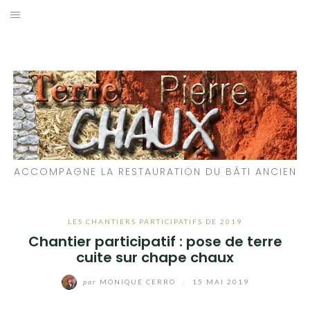
Aller
au
LES MATÉRIAUX QUE NOUS UTILISONS
contenu
LES PROCHAINS CHANTIERS
PARTICIPATIFS
CHANTIERS RÉALISÉS
ACCOMPAGNE LA RESTAURATION DU BÂTI ANCIEN
QUE PROPOSONS-NOUS ?
LES LIVRES
LES CHANTIERS PARTICIPATIFS DE 2019
Chantier participatif : pose de terre
cuite sur chape chaux
par
MONIQUE CERRO
/
15 MAI 2019