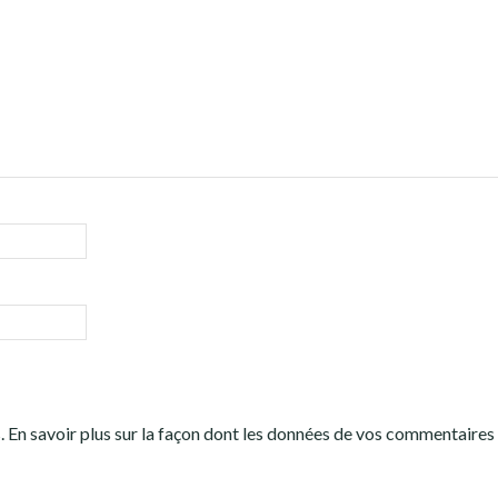
s.
En savoir plus sur la façon dont les données de vos commentaires