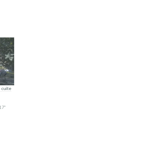
 cuite
17"