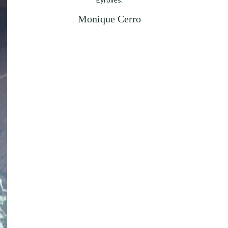
Monique Cerro