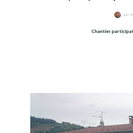
par
M
Chantier participat