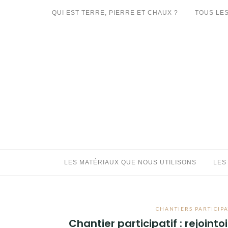
Aller
QUI EST TERRE, PIERRE ET CHAUX ?
TOUS LES
au
LES MATÉRIAUX QUE NOUS UTILISONS
contenu
LES PROCHAINS CHANTIERS
PARTICIPATIFS
CHANTIERS RÉALISÉS
QUE PROPOSONS-NOUS ?
LES LIVRES
LES MATÉRIAUX QUE NOUS UTILISONS
LES
CHANTIERS PARTICIPA
Chantier participatif : rejoin