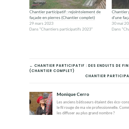
Chantier participatif : rejointoiement de
Chantier 
façade en pierres (Chantier complet)
d'une faç
29 mars 2023
30 mai 2
Dans "Chantiers participatifs 2023"
Dans "Cha
NAVIGATION
← CHANTIER PARTICIPATIF : DES ENDUITS DE FI
(CHANTIER COMPLET)
DE
CHANTIER PARTICIPA
L’ARTICLE
Monique Cerro
Les anciens bâtisseurs étaient des éco-const
le fil rouge de ma vie professionnelle. Comm
les diffuser au plus grand nombre ?