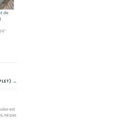
nt de
)
24"
PLET) →
ssion est
es, ne pas