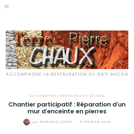
Aller
au
LES MATÉRIAUX QUE NOUS UTILISONS
contenu
LES PROCHAINS CHANTIERS
PARTICIPATIFS
CHANTIERS RÉALISÉS
ACCOMPAGNE LA RESTAURATION DU BÂTI ANCIEN
QUE PROPOSONS-NOUS ?
LES LIVRES
LES CHANTIERS PARTICIPATIFS DE 2020
Chantier participatif : Réparation d'un
mur d'enceinte en pierres
par
MONIQUE CERRO
/
9 FÉVRIER 2020