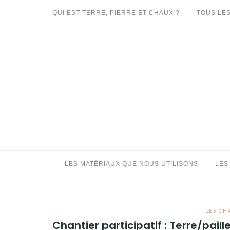
Aller
QUI EST TERRE, PIERRE ET CHAUX ?
TOUS LES
au
LES MATÉRIAUX QUE NOUS UTILISONS
contenu
LES PROCHAINS CHANTIERS
PARTICIPATIFS
CHANTIERS RÉALISÉS
QUE PROPOSONS-NOUS ?
LES LIVRES
LES MATÉRIAUX QUE NOUS UTILISONS
LES
LES CH
Chantier participatif : Terre/pai