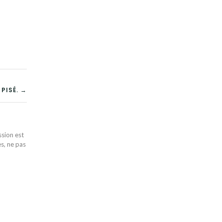
PISÉ. →
ssion est
es, ne pas