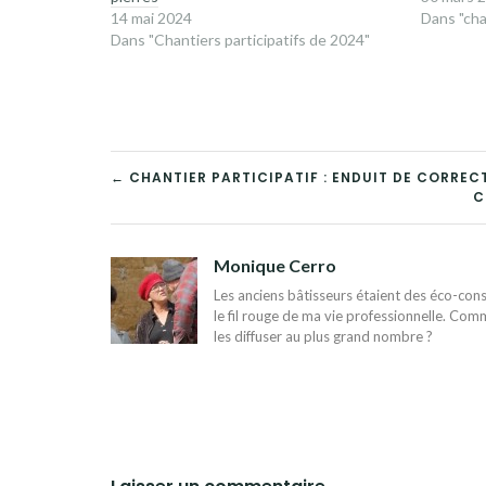
14 mai 2024
Dans "cha
Dans "Chantiers participatifs de 2024"
NAVIGATION
← CHANTIER PARTICIPATIF : ENDUIT DE CORRE
C
DE
L’ARTICLE
Monique Cerro
Les anciens bâtisseurs étaient des éco-const
le fil rouge de ma vie professionnelle. Comm
les diffuser au plus grand nombre ?