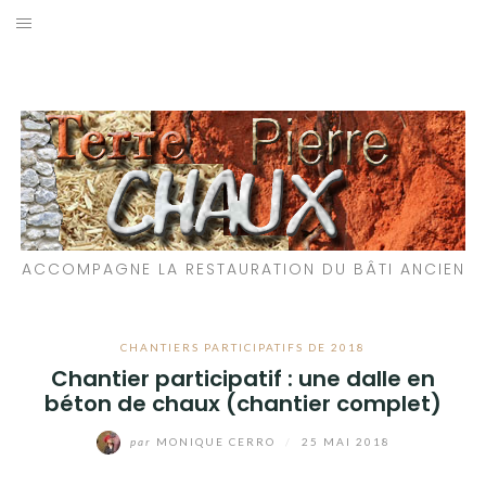
Aller
au
LES MATÉRIAUX QUE NOUS UTILISONS
contenu
LES PROCHAINS CHANTIERS
PARTICIPATIFS
CHANTIERS RÉALISÉS
ACCOMPAGNE LA RESTAURATION DU BÂTI ANCIEN
QUE PROPOSONS-NOUS ?
LES LIVRES
CHANTIERS PARTICIPATIFS DE 2018
Chantier participatif : une dalle en
béton de chaux (chantier complet)
par
MONIQUE CERRO
/
25 MAI 2018