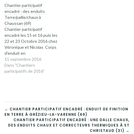
Chantier participatif
encadré : des enduits
Terre/paille/chaux à
Chaussan (69)
Chantier participatif
encadré les 15 et 16 puis les
22 et 23 Octobre 2016 chez
Véronique et Nicolas Corps
d'enduit en
terre/paille/chaux sur murs
15 septembre 2016
en paille Programme : 8 h
Dans "Chantiers
30 : accueil 9h : point
participatifs de 2016"
technique 10h : début de la
pose de l'enduit 12h30 :
repas 14/18h30 : poursuite
de la pose 19h :…
NAVIGATION
← CHANTIER PARTICIPATIF ENCADRÉ : ENDUIT DE FINITION
EN TERRE À GRÉZIEU-LA-VARENNE (69)
DE
CHANTIER PARTICIPATIF ENCADRÉ : UNE DALLE CHAUX,
DES ENDUITS CHAUX ET CORRECTEURS THERMIQUES À ST
CHRISTAUD (31) →