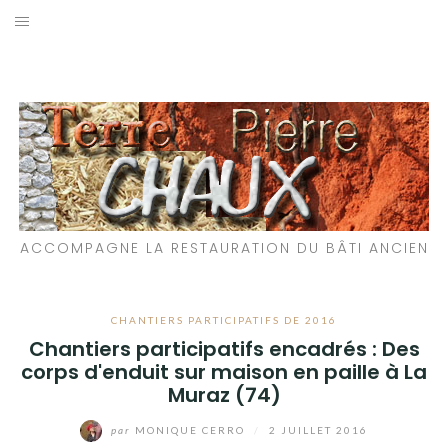
Aller
au
LES MATÉRIAUX QUE NOUS UTILISONS
contenu
LES PROCHAINS CHANTIERS
PARTICIPATIFS
CHANTIERS RÉALISÉS
ACCOMPAGNE LA RESTAURATION DU BÂTI ANCIEN
QUE PROPOSONS-NOUS ?
LES LIVRES
CHANTIERS PARTICIPATIFS DE 2016
Chantiers participatifs encadrés : Des
corps d'enduit sur maison en paille à La
Muraz (74)
par
MONIQUE CERRO
/
2 JUILLET 2016