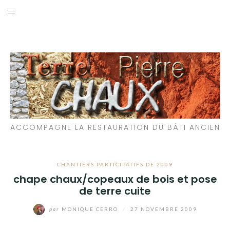
Aller
au
LES MATÉRIAUX QUE NOUS UTILISONS
contenu
LES PROCHAINS CHANTIERS
PARTICIPATIFS
CHANTIERS RÉALISÉS
ACCOMPAGNE LA RESTAURATION DU BÂTI ANCIEN
QUE PROPOSONS-NOUS ?
LES LIVRES
CHANTIERS PARTICIPATIFS DE 2009
chape chaux/copeaux de bois et pose
de terre cuite
par
MONIQUE CERRO
/
27 NOVEMBRE 2009