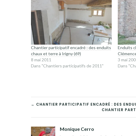
Chantier participatif encadré : des enduits
Enduits c
chaux et terre à Irigny (69)
Clémence
8 mai 2011
3 mai 20
Dans "Chantiers participatifs de 2011"
Dans "Cha
NAVIGATION
← CHANTIER PARTICIPATIF ENCADRÉ : DES ENDU
CHANTIER PARTI
DE
L’ARTICLE
Monique Cerro