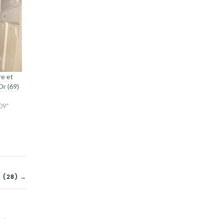
re et
Or (69)
09"
 (28) →