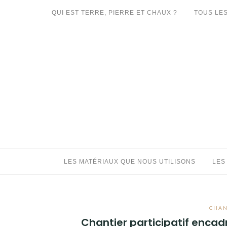
Aller
QUI EST TERRE, PIERRE ET CHAUX ?
TOUS LES
au
LES MATÉRIAUX QUE NOUS UTILISONS
contenu
LES PROCHAINS CHANTIERS
PARTICIPATIFS
CHANTIERS RÉALISÉS
QUE PROPOSONS-NOUS ?
LES LIVRES
LES MATÉRIAUX QUE NOUS UTILISONS
LES
CHAN
Chantier participatif encadr