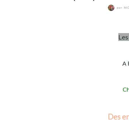
par
MO
Les
A 
Ch
Des en