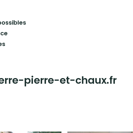
possibles
ace
es
erre-pierre-et-chaux.fr