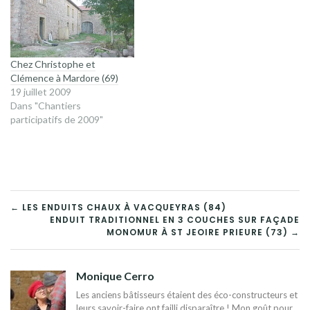
Chez Christophe et
Clémence à Mardore (69)
19 juillet 2009
Dans "Chantiers
participatifs de 2009"
NAVIGATION
← LES ENDUITS CHAUX À VACQUEYRAS (84)
ENDUIT TRADITIONNEL EN 3 COUCHES SUR FAÇADE
DE
MONOMUR À ST JEOIRE PRIEURE (73) →
L’ARTICLE
Monique Cerro
Les anciens bâtisseurs étaient des éco-constructeurs et
leurs savoir-faire ont failli disparaître ! Mon goût pour