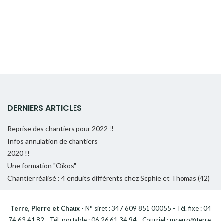
DERNIERS ARTICLES
Reprise des chantiers pour 2022 !!
Infos annulation de chantiers
2020 !!
Une formation "Oïkos"
Chantier réalisé : 4 enduits différents chez Sophie et Thomas (42)
Terre, Pierre et Chaux
- N° siret : 347 609 851 00055 - Tél. fixe : 04
74 63 41 82 - Tél. portable : 06 26 61 34 94 - Courriel : mcerro@terre-