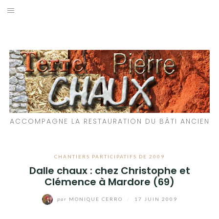
Aller
au
LES MATÉRIAUX QUE NOUS UTILISONS
contenu
LES PROCHAINS CHANTIERS
PARTICIPATIFS
CHANTIERS RÉALISÉS
ACCOMPAGNE LA RESTAURATION DU BÂTI ANCIEN
QUE PROPOSONS-NOUS ?
LES LIVRES
CHANTIERS PARTICIPATIFS DE 2009
Dalle chaux : chez Christophe et
Clémence à Mardore (69)
par
MONIQUE CERRO
/
17 JUIN 2009