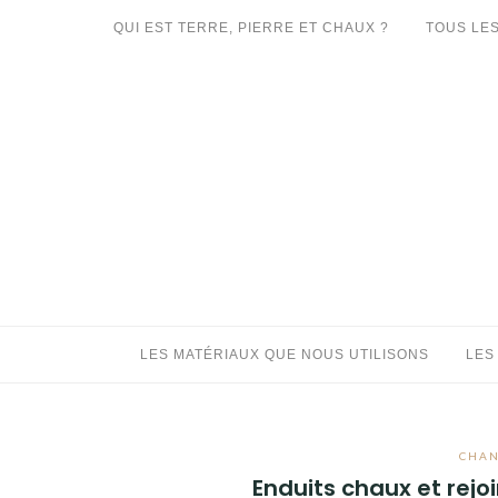
Aller
QUI EST TERRE, PIERRE ET CHAUX ?
TOUS LES
au
LES MATÉRIAUX QUE NOUS UTILISONS
contenu
LES PROCHAINS CHANTIERS
PARTICIPATIFS
CHANTIERS RÉALISÉS
QUE PROPOSONS-NOUS ?
LES LIVRES
LES MATÉRIAUX QUE NOUS UTILISONS
LES
CHAN
Enduits chaux et rejo