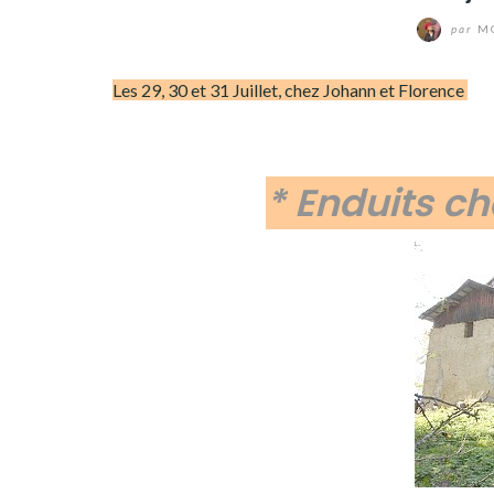
par
MO
Les 29, 30 et 31 Juillet, chez Johann et Florence
* Enduits c