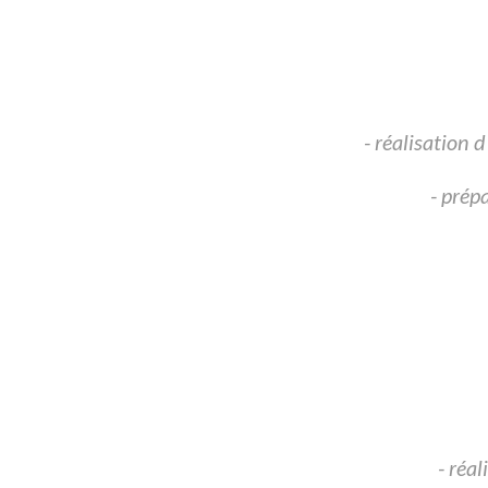
- réalisation 
- prép
- réa