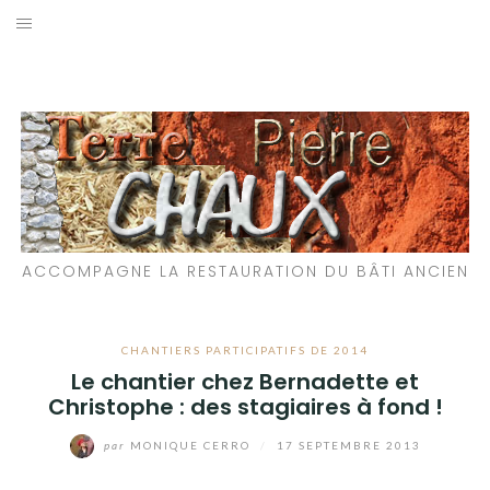
Aller
au
LES MATÉRIAUX QUE NOUS UTILISONS
contenu
LES PROCHAINS CHANTIERS
PARTICIPATIFS
CHANTIERS RÉALISÉS
ACCOMPAGNE LA RESTAURATION DU BÂTI ANCIEN
QUE PROPOSONS-NOUS ?
LES LIVRES
CHANTIERS PARTICIPATIFS DE 2014
Le chantier chez Bernadette et
Christophe : des stagiaires à fond !
par
MONIQUE CERRO
/
17 SEPTEMBRE 2013