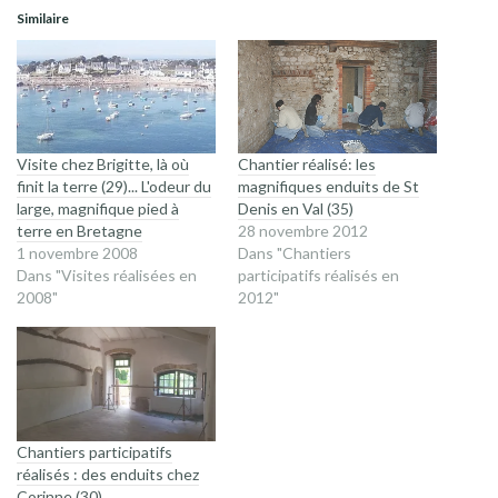
une
une
Similaire
nouvelle
nouvelle
fenêtre)
fenêtre)
Visite chez Brigitte, là où
Chantier réalisé: les
finit la terre (29)... L'odeur du
magnifiques enduits de St
large, magnifique pied à
Denis en Val (35)
terre en Bretagne
28 novembre 2012
1 novembre 2008
Dans "Chantiers
Dans "Visites réalisées en
participatifs réalisés en
2008"
2012"
Chantiers participatifs
réalisés : des enduits chez
Corinne (30)