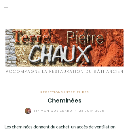
Aller
au
LES MATÉRIAUX QUE NOUS UTILISONS
contenu
LES PROCHAINS CHANTIERS
PARTICIPATIFS
CHANTIERS RÉALISÉS
ACCOMPAGNE LA RESTAURATION DU BÂTI ANCIEN
QUE PROPOSONS-NOUS ?
LES LIVRES
RÉFECTIONS INTÉRIEURES
Cheminées
par
MONIQUE CERRO
/
25 JUIN 2008
Les cheminées donnent du cachet, un accès de ventilation