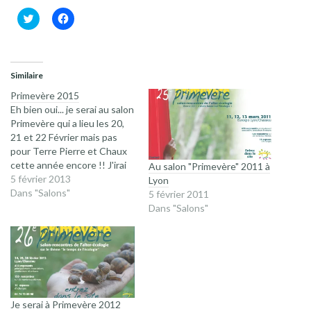
Cliquez
Cliquez
pour
pour
partager
partager
sur
sur
Twitter(ouvre
Facebook(ouvre
dans
dans
une
une
Similaire
nouvelle
nouvelle
fenêtre)
fenêtre)
Primevère 2015
Eh bien oui... je serai au salon
Primevère qui a lieu les 20,
21 et 22 Février mais pas
pour Terre Pierre et Chaux
cette année encore !! J'irai
Au salon "Primevère" 2011 à
bénévolement, en qualité de
5 février 2013
Lyon
Co-Présidente, sur le stand
Dans "Salons"
5 février 2011
d'Oïkos, relayer nos
Dans "Salons"
courageux salariés, le
dimanche 22, histoire de leur
permettre de prendre…
Je serai à Primevère 2012