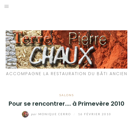
Aller
au
LES MATÉRIAUX QUE NOUS UTILISONS
contenu
LES PROCHAINS CHANTIERS
PARTICIPATIFS
CHANTIERS RÉALISÉS
ACCOMPAGNE LA RESTAURATION DU BÂTI ANCIEN
QUE PROPOSONS-NOUS ?
LES LIVRES
SALONS
Pour se rencontrer.... à Primevère 2010
par
MONIQUE CERRO
/
16 FÉVRIER 2010