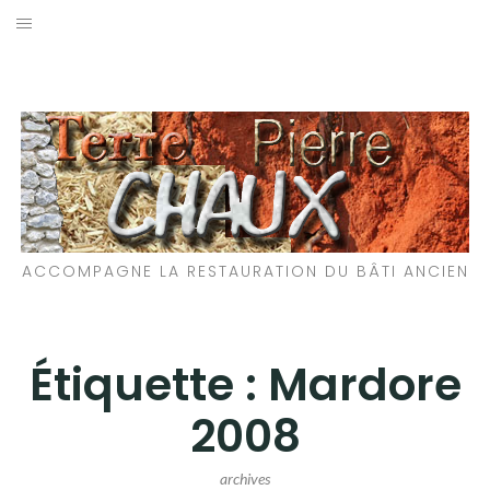
Aller
au
LES MATÉRIAUX QUE NOUS UTILISONS
contenu
LES PROCHAINS CHANTIERS
PARTICIPATIFS
CHANTIERS RÉALISÉS
ACCOMPAGNE LA RESTAURATION DU BÂTI ANCIEN
QUE PROPOSONS-NOUS ?
LES LIVRES
Étiquette :
Mardore
2008
archives