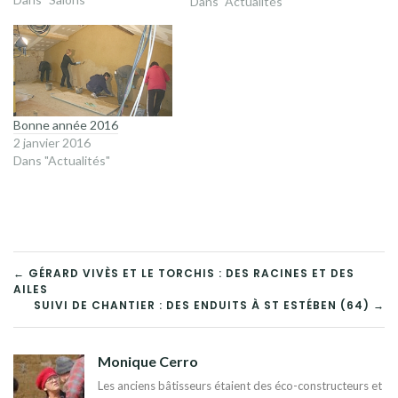
Dans "Actualités"
d'Oïkos, relayer nos
courageux salariés, le
dimanche 22, histoire de leur
permettre de prendre…
Bonne année 2016
2 janvier 2016
Dans "Actualités"
NAVIGATION
← GÉRARD VIVÈS ET LE TORCHIS : DES RACINES ET DES
AILES
DE
SUIVI DE CHANTIER : DES ENDUITS À ST ESTÉBEN (64) →
L’ARTICLE
Monique Cerro
Les anciens bâtisseurs étaient des éco-constructeurs et