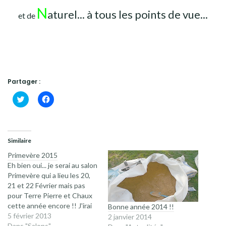
N
aturel... à tous les points de vue...
et de
Partager :
Cliquez
Cliquez
pour
pour
partager
partager
sur
sur
Twitter(ouvre
Facebook(ouvre
dans
dans
une
une
Similaire
nouvelle
nouvelle
fenêtre)
fenêtre)
Primevère 2015
Eh bien oui... je serai au salon
Primevère qui a lieu les 20,
21 et 22 Février mais pas
pour Terre Pierre et Chaux
cette année encore !! J'irai
Bonne année 2014 !!
bénévolement, en qualité de
5 février 2013
2 janvier 2014
Co-Présidente, sur le stand
Dans "Salons"