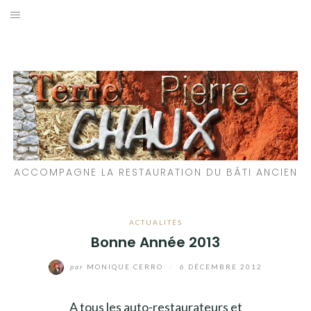
Aller
au
LES MATÉRIAUX QUE NOUS UTILISONS
contenu
LES PROCHAINS CHANTIERS
PARTICIPATIFS
CHANTIERS RÉALISÉS
ACCOMPAGNE LA RESTAURATION DU BÂTI ANCIEN
QUE PROPOSONS-NOUS ?
LES LIVRES
ACTUALITÉS
Bonne Année 2013
par
MONIQUE CERRO
/
6 DÉCEMBRE 2012
A tous les auto-restaurateurs et