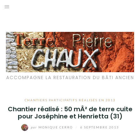
Aller
au
LES MATÉRIAUX QUE NOUS UTILISONS
contenu
LES PROCHAINS CHANTIERS
PARTICIPATIFS
CHANTIERS RÉALISÉS
ACCOMPAGNE LA RESTAURATION DU BÂTI ANCIEN
QUE PROPOSONS-NOUS ?
LES LIVRES
CHANTIERS PARTICIPATIFS RÉALISÉS EN 2013
Chantier réalisé : 50 mÂ² de terre cuite
pour Joséphine et Henrietta (31)
par
MONIQUE CERRO
/
6 SEPTEMBRE 2013