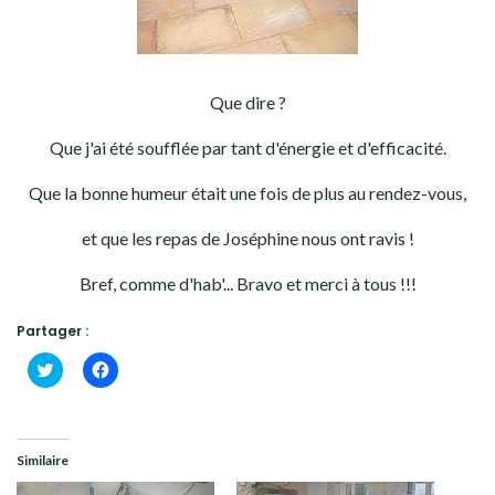
Que dire ?
Que j'ai été soufflée par tant d'énergie et d'efficacité.
Que la bonne humeur était une fois de plus au rendez-vous,
et que les repas de Joséphine nous ont ravis !
Bref, comme d'hab'... Bravo et merci à tous !!!
Partager :
Cliquez
Cliquez
pour
pour
partager
partager
sur
sur
Twitter(ouvre
Facebook(ouvre
dans
dans
une
une
Similaire
nouvelle
nouvelle
fenêtre)
fenêtre)