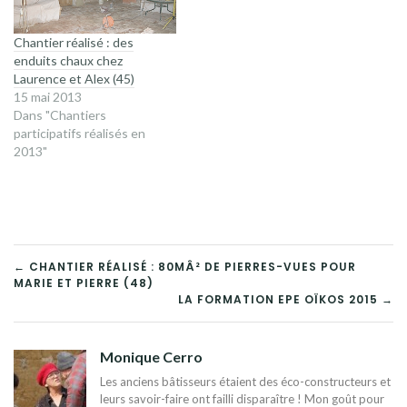
Chantier réalisé : des
enduits chaux chez
Laurence et Alex (45)
15 mai 2013
Dans "Chantiers
participatifs réalisés en
2013"
NAVIGATION
← CHANTIER RÉALISÉ : 80MÂ² DE PIERRES-VUES POUR
MARIE ET PIERRE (48)
DE
LA FORMATION EPE OÏKOS 2015 →
L’ARTICLE
Monique Cerro
Les anciens bâtisseurs étaient des éco-constructeurs et
leurs savoir-faire ont failli disparaître ! Mon goût pour