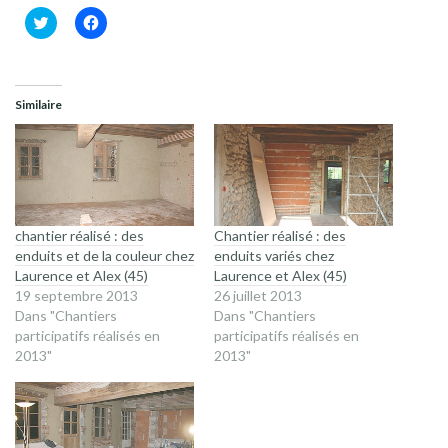
Cliquez
Cliquez
pour
pour
partager
partager
sur
sur
Twitter(ouvre
Facebook(ouvre
dans
dans
une
une
Similaire
nouvelle
nouvelle
fenêtre)
fenêtre)
chantier réalisé : des
Chantier réalisé : des
enduits et de la couleur chez
enduits variés chez
Laurence et Alex (45)
Laurence et Alex (45)
19 septembre 2013
26 juillet 2013
Dans "Chantiers
Dans "Chantiers
participatifs réalisés en
participatifs réalisés en
2013"
2013"