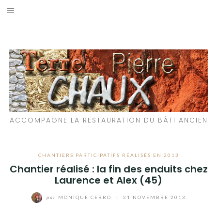
Aller
au
LES MATÉRIAUX QUE NOUS UTILISONS
contenu
LES PROCHAINS CHANTIERS
PARTICIPATIFS
CHANTIERS RÉALISÉS
ACCOMPAGNE LA RESTAURATION DU BÂTI ANCIEN
QUE PROPOSONS-NOUS ?
LES LIVRES
CHANTIERS PARTICIPATIFS RÉALISÉS EN 2013
Chantier réalisé : la fin des enduits chez
Laurence et Alex (45)
par
MONIQUE CERRO
/
21 NOVEMBRE 2013